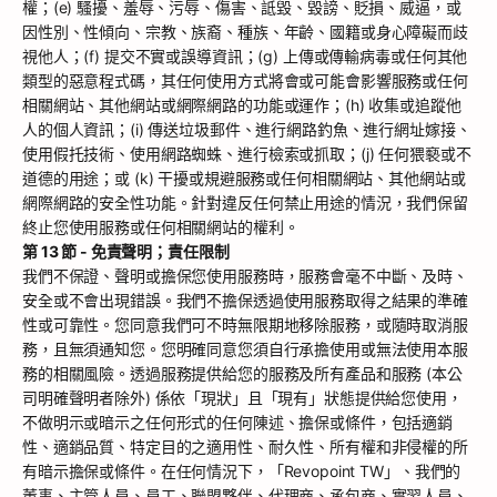
權；(e) 騷擾、羞辱、污辱、傷害、詆毀、毀謗、貶損、威逼，或
因性別、性傾向、宗教、族裔、種族、年齡、國籍或身心障礙而歧
視他人；(f) 提交不實或誤導資訊；(g) 上傳或傳輸病毒或任何其他
類型的惡意程式碼，其任何使用方式將會或可能會影響服務或任何
相關網站、其他網站或網際網路的功能或運作；(h) 收集或追蹤他
人的個人資訊；(i) 傳送垃圾郵件、進行網路釣魚、進行網址嫁接、
使用假托技術、使用網路蜘蛛、進行檢索或抓取；(j) 任何猥褻或不
道德的用途；或 (k) 干擾或規避服務或任何相關網站、其他網站或
網際網路的安全性功能。針對違反任何禁止用途的情況，我們保留
終止您使用服務或任何相關網站的權利。
第 13 節 - 免責聲明；責任限制
我們不保證、聲明或擔保您使用服務時，服務會毫不中斷、及時、
安全或不會出現錯誤。我們不擔保透過使用服務取得之結果的準確
性或可靠性。您同意我們可不時無限期地移除服務，或隨時取消服
務，且無須通知您。您明確同意您須自行承擔使用或無法使用本服
務的相關風險。透過服務提供給您的服務及所有產品和服務 (本公
司明確聲明者除外) 係依「現狀」且「現有」狀態提供給您使用，
不做明示或暗示之任何形式的任何陳述、擔保或條件，包括適銷
性、適銷品質、特定目的之適用性、耐久性、所有權和非侵權的所
有暗示擔保或條件。在任何情況下，「Revopoint TW」、我們的
董事、主管人員、員工、聯盟夥伴、代理商、承包商、實習人員、