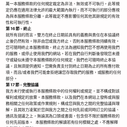
萬一本服務條款的任何規定裁定為非法、無效或不可執行，此等規
定仍應在適用法律允許的最大範圍內執行，而不可執行的部分應視
為與本服務條款分離，此等裁定不應影響任何其他其餘規定的有效
性和可執行性。
第 16 節 - 終止
就所有目的而言，雙方在終止日期前具有的義務與責任在本協議終
止後仍然有效。除非由您或我方終止，否則本服務條款持續有效。
您可隨時終止本服務條款，終止方法為通知我們您不想再使用我們
的服務，或停止使用我們的網站。若在我們自行判斷後發現您未遵
守或疑似未遵守本服務條款的任何規定，我們也可隨時終止本協
議，且無須提供通知。您需負責支付到終止日期為止的所有應付款
項，而且/或者我們可能會拒絕讓您存取我們的服務，或服務的任何
部分。
第 17 節 - 完整協議
我方未行使或執行本服務條款中的任何權利或規定，並不構成對該
權利或規定的放棄。本服務條款，以及我們在本網站上發佈或與服
務相關之任何政策或作業規則，構成您與我方之間的完整協議與理
解，且其效力凌駕於您與我方之間之任何先前或同時訂立的協議、
通訊及提議之上，無論其為口頭或書面，包含但不限於服務條款的
任何先前版本。 本服務條款的解讀若有任何模糊之處，不應解釋