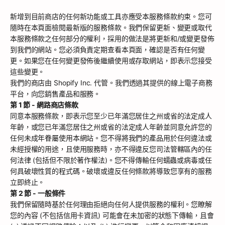
新增到目前商店的任何新功能或工具亦應受本服務條款約束。您可
隨時在本頁面檢閱最新版的服務條款。我們保留更新、變更或取代
本服務條款之任何部分的權利，採用的做法是將更新和/或變更發佈
到我們的網站。您必須負責定期查看本頁面，確認是否有任何變
更。如果您在任何變更發佈後繼續使用或存取網站，即表示您接受
這些變更。
我們的商店由 Shopify Inc. 代管。我們透過其提供的線上電子商務
平台，向您銷售產品和服務。
第 1 節 - 網路商店條款
同意本服務條款，即表示您至少已年滿您居住之州或省的法定成人
年齡，或您已年滿您居住之州或省的法定成人年齡並同意允許您的
任何未成年眷屬使用本網站。您不得將我們的產品用於任何違法或
未經授權的用途，且使用服務時，亦不得違反您司法管轄區內的任
何法律 (包括但不限於著作權法)。您不得傳輸任何蠕蟲或病毒或任
何具破壞性質的程式碼。破壞或違反任何條款將導致您享有的服務
立即終止。
第 2 節 - 一般條件
我們保留隨時基於任何理由拒絕向任何人提供服務的權利。您瞭解
您的內容 (不包括信用卡資訊) 可能會在未加密的狀態下傳輸，且會