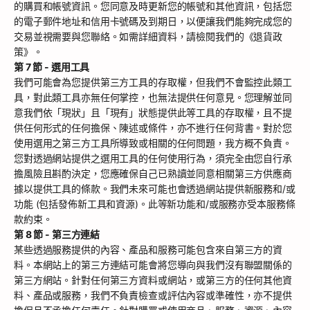
的購買和帳號資訊。您同意及時更新您的帳號和其他資訊，包括您
的電子郵件地址和信用卡號碼及到期日，以便讓我們能夠完成您的
交易並視需要與您聯絡。如需詳細資料，請檢閱我們的《退貨政
策》。
第 7 節 - 選用工具
我們可能會為您提供第三方工具的存取權，但我們不會監控此類工
具，對此類工具亦無任何掌控，也無法提供任何意見。您理解並同
意我們依「現狀」且「現有」狀態提供此等工具的存取權，且不提
供任何形式的任何擔保、陳述或條件，亦不進行任何背書。對於您
使用選用之第三方工具所導致或相關的任何問題，我方概不負責。
您對透過網站提供之選用工具的任何使用行為，須完全由您自行承
擔風險且斟酌決定，您應確保自己已熟讀並同意相關第三方供應商
據以提供工具的條款。我們未來可能也會透過網站提供新服務和/或
功能 (包括發佈新工具和資源)。此等新功能和/或服務亦受本服務條
款約束。
第 8 節 - 第三方連結
某些透過服務提供的內容、產品和服務可能包含來自第三方的資
料。本網站上的第三方連結可能會將您導向與我們沒有聯盟關係的
第三方網站。針對任何第三方資料或網站，或第三方的任何其他資
料、產品或服務，我們不負責檢查或評估內容或準確性，亦不提供