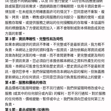
(a) 透過不同網路傳輸；以及 (b) 進行變更，以符合和因應連接網
路或裝置的技術需求。透過網路進行傳輸期間，信用卡資訊會將一
律加密。在未經我方明確書面許可的情況下，您同意絕不重製、複
製、拷貝、銷售、轉售或利用服務的任何部分、服務的使用，或是
服務存取權，或提供服務之網站的任何接觸點的存取權。本協議所
用的標題僅為了方便起見而加入，將不會限制或對本條款造成其他
方面的影響。
第 3 節 - 資訊準確性、完整性和及時性
如果本網站提供的資訊不準確、不完整或不是最新資訊，我方概不
負責。本網站上提供的資料僅為一般資訊，請勿依賴此等資訊或將
其做為制定決策的唯一依據，而不查閱更準確、更完整或更及時的
第一手資訊來源。您必須自行承擔依賴本網站之資料所產生的任何
風險。本網站可能會包含某些歷史資訊。歷史資訊必然不是最新資
訊，僅供您參考。我們保留隨時修改本網站內容的權利，但無義務
更新網站上的任何資訊。您同意您須自行負責監控網站上的變更。
第 4 節 - 服務和價格的修改
產品價格可能隨時變動，恕不另行通知。我們保留隨時修改或中止
服務 (或其中的任何部分或內容) 的權利，恕不另行通知。對於服務
的任何修改、價格變動、暫停或中止，我們無須向您或任何第三方
負責。
第 5 節 - 產品或服務 (如適用)