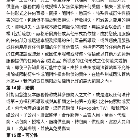
供應商、服務供應商或授權人皆無須承擔任何受傷、損失、索賠或
任何形式之任何直接、間接、隨附性、懲罰性、特殊性或衍生性損
害的責任，包括但不限於利潤損失、營收損失、可減省之費用的損
失、資料遺失、汰換成本或任何類似的損害，無論是否以合約、侵
權 (包括疏忽)、嚴格賠償責任或其他形式為依據，由於您使用服務
的任何部分或透過本服務採購的任何產品所導致，或與您使用服務
或任何產品有任何相關的任何其他索賠，包括但不限於任何內容中
的任何錯誤或疏漏，或因使用服務或發佈、傳輸或以其他方式透過
服務提供的任何內容 (或產品) 所導致的任何形式之任何遺失或損
害，即使已告知此等可能性亦同。由於某些州或司法管轄區不允許
排除或限制衍生性或隨附性損害賠償的責任，在這些州或司法管轄
地區中，我們的責任應限於法律所允許的最大範圍之內。
第 14 節 - 賠償
針對因您違反本服務條款或其參照納入之文件，或是違反任何法律
或第三方權利所導致或與其相關之任何第三方提出之任何索賠或要
求，包含合理的律師費，您同意賠償「Revopoint TW」和我們的
總公司、子公司、聯盟夥伴、合作夥伴、主管人員、董事、代理
商、承包商、授權人、服務供應商、轉包商、供應商、實習人員和
員工，為其辯護，並使其免受傷害。
第 15 節 - 可分性