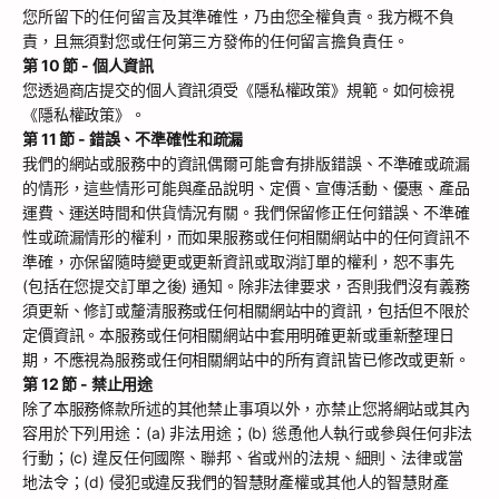
您所留下的任何留言及其準確性，乃由您全權負責。我方概不負
責，且無須對您或任何第三方發佈的任何留言擔負責任。
第 10 節 - 個人資訊
您透過商店提交的個人資訊須受《隱私權政策》規範。如何檢視
《隱私權政策》。
第 11 節 - 錯誤、不準確性和疏漏
我們的網站或服務中的資訊偶爾可能會有排版錯誤、不準確或疏漏
的情形，這些情形可能與產品說明、定價、宣傳活動、優惠、產品
運費、運送時間和供貨情況有關。我們保留修正任何錯誤、不準確
性或疏漏情形的權利，而如果服務或任何相關網站中的任何資訊不
準確，亦保留隨時變更或更新資訊或取消訂單的權利，恕不事先
(包括在您提交訂單之後) 通知。除非法律要求，否則我們沒有義務
須更新、修訂或釐清服務或任何相關網站中的資訊，包括但不限於
定價資訊。本服務或任何相關網站中套用明確更新或重新整理日
期，不應視為服務或任何相關網站中的所有資訊皆已修改或更新。
第 12 節 - 禁止用途
除了本服務條款所述的其他禁止事項以外，亦禁止您將網站或其內
容用於下列用途：(a) 非法用途；(b) 慫恿他人執行或參與任何非法
行動；(c) 違反任何國際、聯邦、省或州的法規、細則、法律或當
地法令；(d) 侵犯或違反我們的智慧財產權或其他人的智慧財產