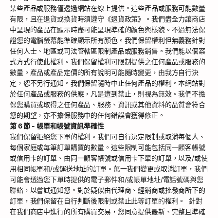
某些產品或服務僅透過網站在線上提供。這些產品或服務可能數量
有限，且在退貨或換貨時須遵守《退貨政策》。我們盡全力讓商店
中呈現的產品在顯示時盡可能呈現準確的顏色與樣貌。不過無法保
證您的電腦螢幕能準確顯示所有顏色。我們保留權利但無義務針對
任何人士、地區或司法管轄區限制產品或服務銷售。我們能以個案
式方式行使此權利。我們保留權利可限制提供之任何產品或服務的
數量。產品或產品定價的所有說明可能隨時變更，由我方自行決
定，恕不另行通知。我們保留隨時中止任何產品的權利。本網站對
於任何產品或服務的供應，凡是遭到禁止，則視為無效。我們不擔
保您購買或取得之任何產品、服務、資訊或其他資料的品質會符合
您的期望，亦不擔保服務中的任何錯誤會獲得修正。
第 6 節 - 帳單和帳號資訊準確性
我們保留拒絕您下單的權利。我們可自行決定限制或取消每個人、
每個家庭或每筆訂單購買的數量。這些限制可能包括同一顧客帳號
或信用卡的訂單、由同一顧客帳號或信用卡下單的訂單，以及/或使
用相同帳單和/或運送地址的訂單。萬一我們變更或取消訂單，我們
可能會透過您下單時提供的電子郵件和/或帳單地址/電話號碼與您
聯絡，以嘗試通知您。對於疑似由代理商、經銷商或批發商所下的
訂單，我們保留在自行判斷後限制或禁止此等訂單的權利。 針對
在我們商店中進行的所有購買交易，您同意提供最新、完整且準確