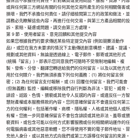
擔保且不承擔任何責任。針對購買或使用商品、服務、資源、內容
或與任何第三方網站有關的任何其他交易所產生的任何相關傷害或
損壞，我們不承擔任何責任。請仔細檢閱第三方的政策和做法，並
請務必先瞭解這些內容，再進行任何交易。與第三方產品相關的投
訴、索賠、疑慮或問題，請交由第三方處理。
第 9 節 - 使用者留言、意見回饋和其他提交內容
如果您根據我們的要求傳送某些特定提交內容 (例如競賽活動作
品)，或您在我方未要求的情況下主動傳送創意構想、建議、提議、
規劃或其他資料，無論是透過線上、電子郵件、郵寄或其他形式
(統稱「留言」)，即表示您同意我們可隨時不受限制地編輯、複
製、發佈、分發、翻譯您轉送給我們的任何留言，以及以其他方式
用於任何媒介。我們無須承擔下列任何義務：(1) 將任何留言保
密；(2) 為任何留言支付報酬，或 (3) 回覆任何留言。我們可能會
(但無義務) 監控、編輯或移除我們自行判斷為非法、冒犯、威脅、
誹謗、詆毀、色情、猥褻或其他令人反感的內容，或違反任一方智
慧財產權或本服務條款的內容。您同意確保留言不會違反任何第三
方的任何權利，包括著作權、商標、隱私權、人格或其他個人或所
有權。您進一步同意確保留言不會包含誹謗或其他非法、羞辱或猥
褻資料，或包含可能以任何方式影響服務或任何相關網站運作的任
何電腦病毒或其他惡意軟體。您不得使用不實的電子郵件地址、冒
充他人身分，或以其他方式向我們或第三方誤導任何留言的來源。