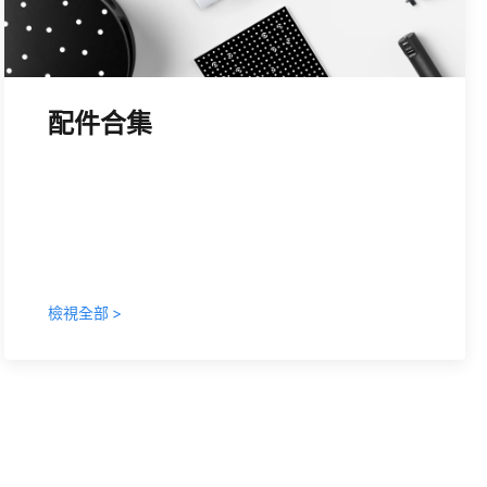
Revo Measure
配件合集
相容於所有Revopoint 3D掃描器
RevoMeasure是一款專業級3D量測軟體，可為品質管
控、逆向工程與工業設計領域，提供快速、精準的掃描
到CAD比對與誤差分析。
NT＄15,799.00
檢視全部 >
立即購買 >