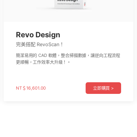
Trackit
Revo Design
小型到大型物體 3D 掃描專用
完美搭配 RevoScan！
工業級精密掃描首選！Trackit 是 Revopoint 最新高精度
簡潔易用的 CAD 軟體，整合掃描數據，讓逆向工程流程
3D掃描器與光學追蹤系統，專為工業級細部掃描設計，
更順暢，工作效率大升級！。
無需標記點即可高效完成3D建模。
NT＄165,000.00
NT＄16,601.00
立即購買 >
立即購買 >