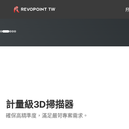
跳至內容
MIRACO Plus 
集掃描、測量及模型編輯於一
前往第 1 項
前往第 2 項
前往第 3 項
前往第 4 項
前往第 5 項
立即購買
計量級3D掃描器
確保高精準度，滿足嚴苛專案需求。